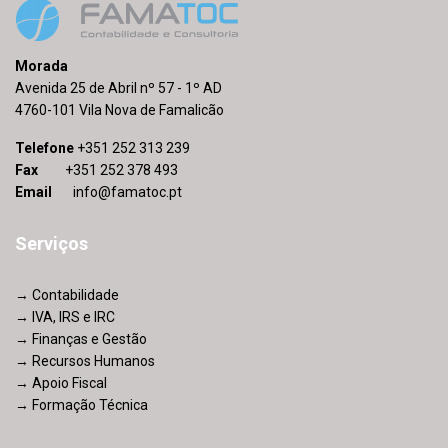
Morada
Avenida 25 de Abril nº 57 - 1º AD
4760-101 Vila Nova de Famalicão
Telefone
+351 252 313 239
Fax
+351
252 378 493
Email
info@famatoc.pt
Serviços
→ Contabilidade
→ IVA, IRS e IRC
→ Finanças e Gestão
→ Recursos Humanos
→ Apoio Fiscal
→ Formação Técnica